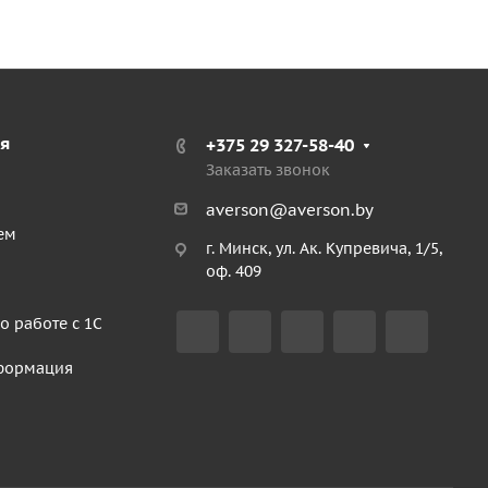
я
+375 29 327-58-40
Заказать звонок
averson@averson.by
ем
г. Минск, ул. Ак. Купревича, 1/5,
оф. 409
о работе с 1С
формация